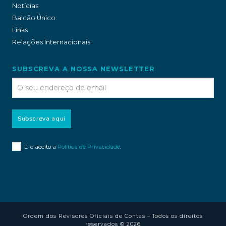
Notícias
Balcão Único
Links
Relações Internacionais
SUBSCREVA A NOSSA NEWSLETTER
Subscreva aqui
Li e aceito a
Política de Privacidade
.
Ordem dos Revisores Oficiais de Contas – Todos os direitos
reservados © 2026