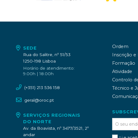
Ordem
SEDE
Rua do Salitre, nº 51/53
Inscrição e
1250-198 Lisboa
Formação
Horário de atendimento:
Atividade
9.00h | 18.00h
Controlo d
(+351) 213 536 158
Técnico e J
Comunicaç
geral@oroc.pt
SUBSCRE
SERVIÇOS REGIONAIS
DO NORTE
Av. da Boavista, nº 3477/3521, 2º
andar
Li e acei