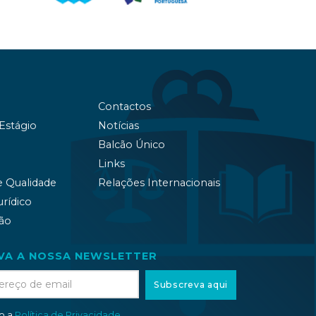
Contactos
 Estágio
Notícias
Balcão Único
Links
e Qualidade
Relações Internacionais
urídico
ão
VA A NOSSA NEWSLETTER
Subscreva aqui
to a
Política de Privacidade
.