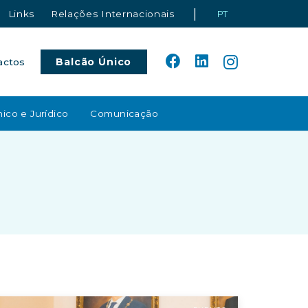
|
Links
Relações Internacionais
PT
Balcão Único
actos
ico e Jurídico
Comunicação