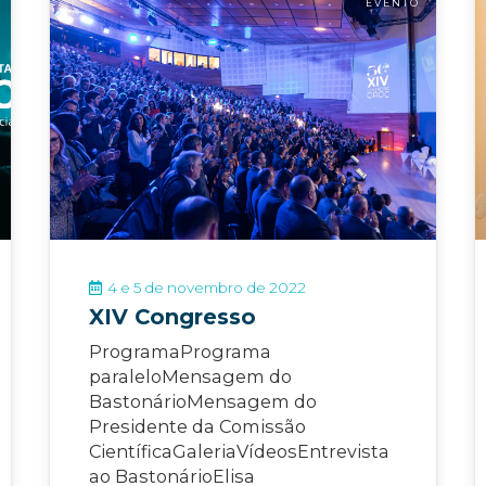
EVENTO
4 e 5 de novembro de 2022
XIV Congresso
ProgramaPrograma
paraleloMensagem do
BastonárioMensagem do
Presidente da Comissão
CientíficaGaleriaVídeosEntrevista
ao BastonárioElisa