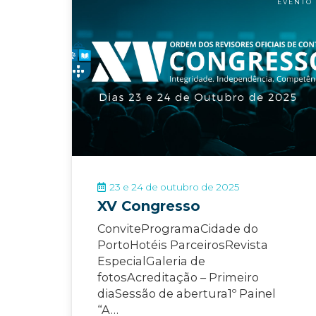
EVENTO
23 e 24 de outubro de 2025
XV Congresso
ConviteProgramaCidade do
PortoHotéis ParceirosRevista
EspecialGaleria de
fotosAcreditação – Primeiro
diaSessão de abertura1º Painel
“A…