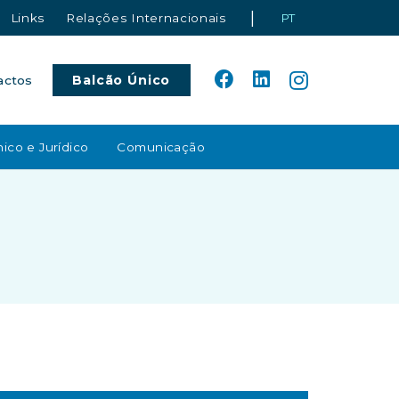
|
Links
Relações Internacionais
PT
Balcão Único
actos
ico e Jurídico
Comunicação