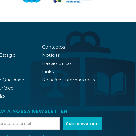
Contactos
 Estágio
Notícias
Balcão Único
Links
e Qualidade
Relações Internacionais
urídico
ão
VA A NOSSA NEWSLETTER
Subscreva aqui