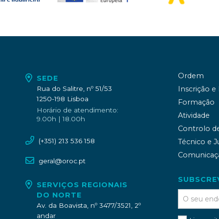
Ordem
SEDE
Rua do Salitre, nº 51/53
Inscrição e
1250-198 Lisboa
Formação
Horário de atendimento:
Atividade
9.00h | 18.00h
Controlo d
(+351) 213 536 158
Técnico e J
Comunicaç
geral@oroc.pt
SUBSCRE
SERVIÇOS REGIONAIS
DO NORTE
Av. da Boavista, nº 3477/3521, 2º
andar