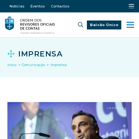
Notícias
Eventos
Contactos
Balcão Único
IMPRENSA
Início
Comunicação
Imprensa
IMPRENSA