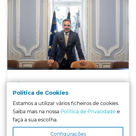
17 de Julho, 2025
Política de Cookies
“Há claramente um conflito de
interesses” na supervisão da CMVM
Estamos a utilizar vários ficheiros de cookies.
Virgílio Macedo defende que devia haver uma
Saiba mais na nossa
Política de Privacidade
e
separação de poderes na supervisão da
faça a sua escolha.
CMVM,…
Ler mais
Configurações