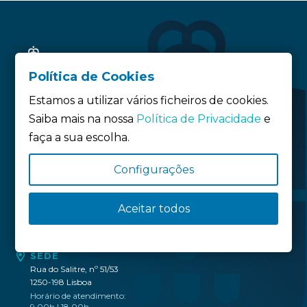
Política de Cookies
Estamos a utilizar vários ficheiros de cookies.
Saiba mais na nossa
Política de Privacidade
e
faça a sua escolha.
Siga-nos:
Configurações
Política de privacidade
Aceitar todos
Política de Cookies
Definição de Cookies
SEDE
Rua do Salitre, nº 51/53
1250-198 Lisboa
Horário de atendimento:
9.00h | 18.00h