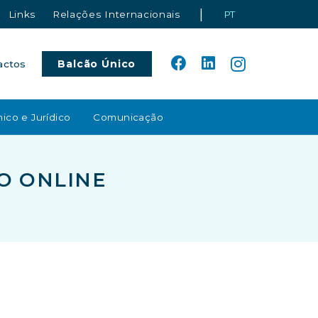
|
Links
Relações Internacionais
PT
Balcão Único
actos
ico e Jurídico
Comunicação
O ONLINE