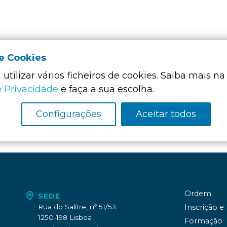
de Cookies
utilizar vários ficheiros de cookies. Saiba mais na
Membro Funda
da:
e Privacidade
e faça a sua escolha.
Configurações
Aceitar todos
Ordem
SEDE
Rua do Salitre, nº 51/53
Inscrição e
1250-198 Lisboa
Formação