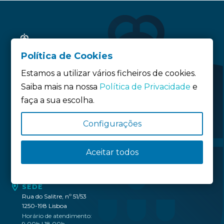
Política de Cookies
Estamos a utilizar vários ficheiros de cookies.
Saiba mais na nossa
Política de Privacidade
e
faça a sua escolha.
Siga-nos:
Configurações
Política de privacidade
Aceitar todos
Política de Cookies
Definição de Cookies
SEDE
Rua do Salitre, nº 51/53
1250-198 Lisboa
Horário de atendimento:
9.00h | 18.00h