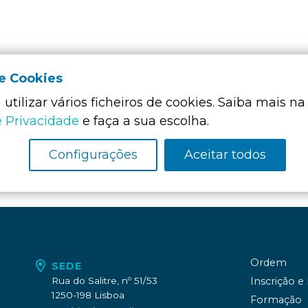
de Cookies
utilizar vários ficheiros de cookies. Saiba mais na
Membro Funda
da:
e Privacidade
e faça a sua escolha.
Configurações
Aceitar todos
Ordem
SEDE
Rua do Salitre, nº 51/53
Inscrição e
1250-198 Lisboa
Formação