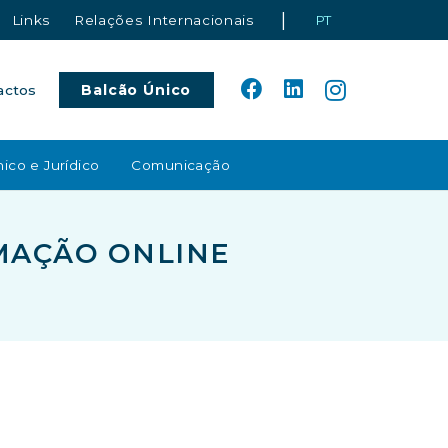
|
Links
Relações Internacionais
PT
Balcão Único
actos
ico e Jurídico
Comunicação
RMAÇÃO ONLINE