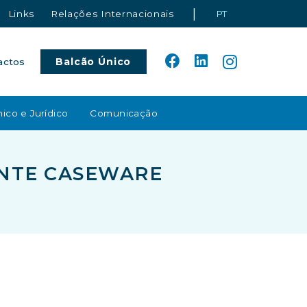
|
Links
Relações Internacionais
PT
Balcão Único
actos
ico e Jurídico
Comunicação
ENTE CASEWARE