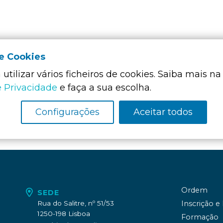
de Cookies
utilizar vários ficheiros de cookies. Saiba mais na
Membro Funda
da:
e Privacidade
e faça a sua escolha.
Configurações
Aceitar todos
Ordem
SEDE
Rua do Salitre, nº 51/53
Inscrição e
1250-198 Lisboa
Formação