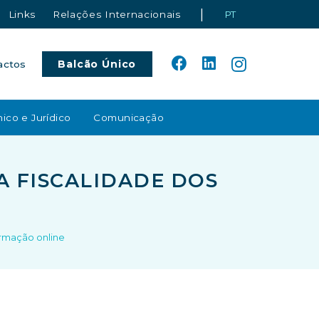
|
Links
Relações Internacionais
PT
Balcão Único
actos
ico e Jurídico
Comunicação
A FISCALIDADE DOS
ormação online