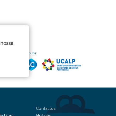
 nossa
dor
Membro da:
Contactos
 Estágio
Notícias