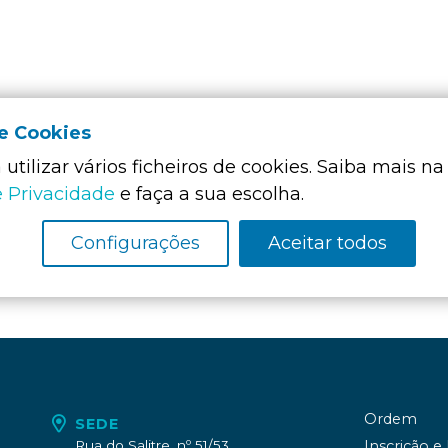
de Cookies
utilizar vários ficheiros de cookies. Saiba mais na
Membro Funda
e Privacidade
e faça a sua escolha.
da:
Configurações
Aceitar todos
Ordem
SEDE
Rua do Salitre, nº 51/53
Inscrição e