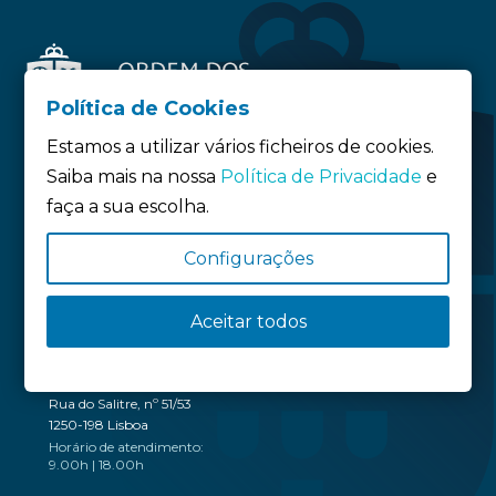
Política de Cookies
Estamos a utilizar vários ficheiros de cookies.
Saiba mais na nossa
Política de Privacidade
e
faça a sua escolha.
Siga-nos:
Configurações
Política de privacidade
Política de Cookies
Aceitar todos
Definição de Cookies
SEDE
Rua do Salitre, nº 51/53
1250-198 Lisboa
Horário de atendimento:
9.00h | 18.00h