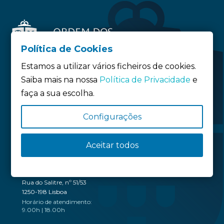
Política de Cookies
Estamos a utilizar vários ficheiros de cookies.
Saiba mais na nossa
Política de Privacidade
e
faça a sua escolha.
Siga-nos:
Configurações
Política de privacidade
Política de Cookies
Aceitar todos
Definição de Cookies
SEDE
Rua do Salitre, nº 51/53
1250-198 Lisboa
Horário de atendimento:
9.00h | 18.00h