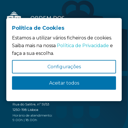
Política de Cookies
Estamos a utilizar vários ficheiros de cookies.
Saiba mais na nossa
Política de Privacidade
e
faça a sua escolha.
Siga-nos:
Configurações
Política de privacidade
Política de Cookies
Aceitar todos
Definição de Cookies
SEDE
Rua do Salitre, nº 51/53
1250-198 Lisboa
Horário de atendimento:
9.00h | 18.00h