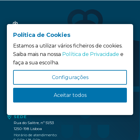
Política de Cookies
Estamos a utilizar vários ficheiros de cookies.
Saiba mais na nossa
Política de Privacidade
e
faça a sua escolha.
Siga-nos:
Configurações
Política de privacidade
Aceitar todos
Política de Cookies
Definição de Cookies
SEDE
Rua do Salitre, nº 51/53
1250-198 Lisboa
Horário de atendimento:
9.00h | 18.00h