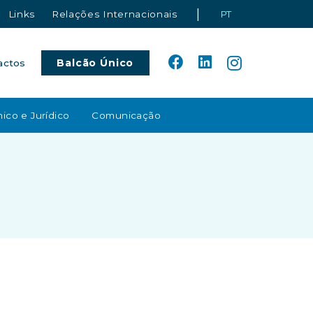
|
Links
Relações Internacionais
PT
Balcão Único
actos
ico e Jurídico
Comunicação