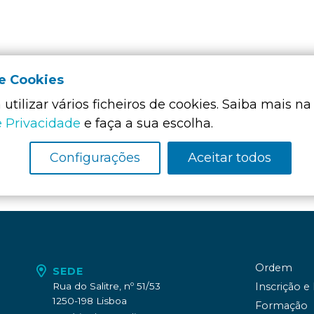
de Cookies
utilizar vários ficheiros de cookies. Saiba mais na
Membro Funda
da:
e Privacidade
e faça a sua escolha.
Configurações
Aceitar todos
Ordem
SEDE
Rua do Salitre, nº 51/53
Inscrição e
1250-198 Lisboa
Formação