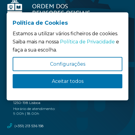
Política de Cookies
Estamos a utilizar vários ficheiros de cookies.
Saiba mais na nossa
Política de Privacidade
e
Siga-nos:
faça a sua escolha.
Configurações
Política de privacidade
Política de Cookies
Definição de Cookies
Aceitar todos
SEDE
Rua do Salitre, nº 51/53
1250-198 Lisboa
Horário de atendimento:
9.00h | 18.00h
(+351) 213 536 158