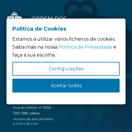
Política de Cookies
Estamos a utilizar vários ficheiros de cookies.
Saiba mais na nossa
Política de Privacidade
e
faça a sua escolha.
Siga-nos:
Configurações
Política de privacidade
Política de Cookies
Aceitar todos
Definição de Cookies
SEDE
Rua do Salitre, nº 51/53
1250-198 Lisboa
Horário de atendimento:
9.00h | 18.00h