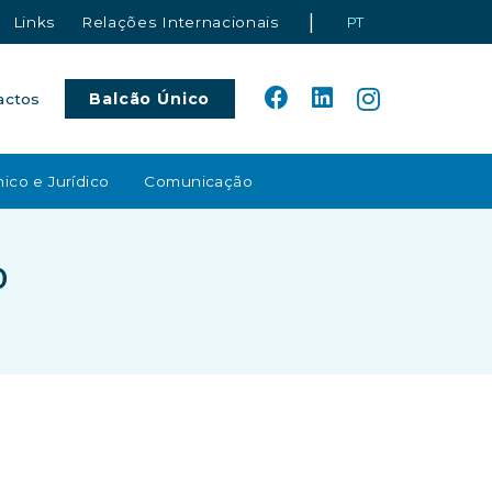
|
Links
Relações Internacionais
PT
Balcão Único
actos
ico e Jurídico
Comunicação
0