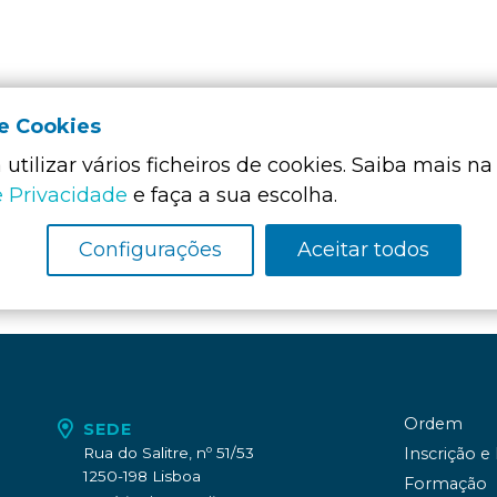
de Cookies
utilizar vários ficheiros de cookies. Saiba mais na
Membro Funda
da:
e Privacidade
e faça a sua escolha.
Configurações
Aceitar todos
Ordem
SEDE
Rua do Salitre, nº 51/53
Inscrição e
1250-198 Lisboa
Formação