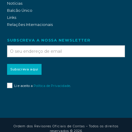
Notícias
Balcão Único
Links
Relações Internacionais
SUBSCREVA A NOSSA NEWSLETTER
Subscreva aqui
Li e aceito a
Política de Privacidade
.
Ordem dos Revisores Oficiais de Contas – Todos os direitos
reservados © 2026