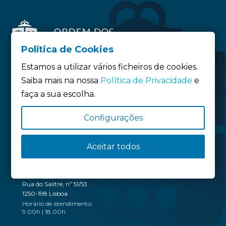
Política de Cookies
Estamos a utilizar vários ficheiros de cookies.
Saiba mais na nossa
Política de Privacidade
e
faça a sua escolha.
Siga-nos:
Configurações
Política de privacidade
Política de Cookies
Aceitar todos
Definição de Cookies
SEDE
Rua do Salitre, nº 51/53
1250-198 Lisboa
Horário de atendimento:
9.00h | 18.00h