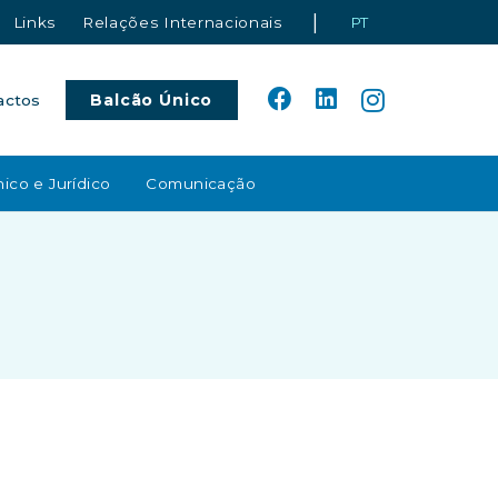
|
Links
Relações Internacionais
PT
Balcão Único
actos
ico e Jurídico
Comunicação