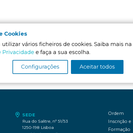
de Cookies
utilizar vários ficheiros de cookies. Saiba mais na
Membro Funda
da:
e Privacidade
e faça a sua escolha.
Configurações
Aceitar todos
Ordem
SEDE
Rua do Salitre, nº 51/53
Inscrição e
1250-198 Lisboa
Formação