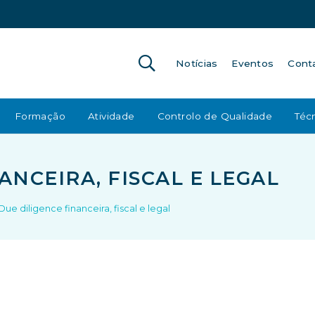
Notícias
Eventos
Cont
Formação
Atividade
Controlo de Qualidade
Técn
ANCEIRA, FISCAL E LEGAL
Due diligence financeira, fiscal e legal