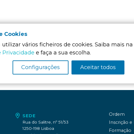
de Cookies
utilizar vários ficheiros de cookies. Saiba mais na
Membro Funda
da:
e Privacidade
e faça a sua escolha.
Configurações
Aceitar todos
Ordem
SEDE
Rua do Salitre, nº 51/53
Inscrição e
1250-198 Lisboa
Formação