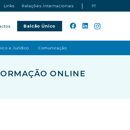
|
Links
Relações Internacionais
PT
Balcão Único
actos
ico e Jurídico
Comunicação
– FORMAÇÃO ONLINE