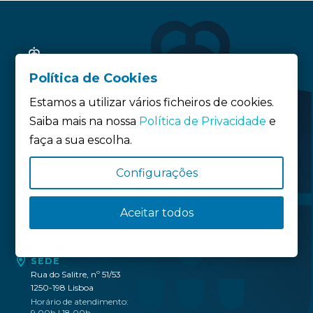
Política de Cookies
Estamos a utilizar vários ficheiros de cookies.
Saiba mais na nossa
Política de Privacidade
e
faça a sua escolha.
Siga-nos:
Configurações
Política de privacidade
Aceitar todos
Política de Cookies
Definição de Cookies
SEDE
Rua do Salitre, nº 51/53
1250-198 Lisboa
Horário de atendimento:
9.00h | 18.00h