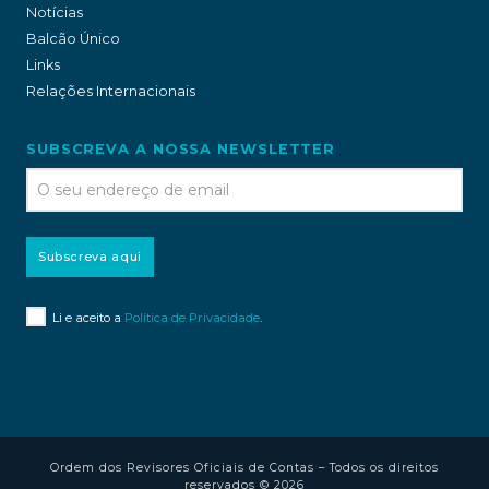
Notícias
Balcão Único
Links
Relações Internacionais
SUBSCREVA A NOSSA NEWSLETTER
Subscreva aqui
Li e aceito a
Política de Privacidade
.
Ordem dos Revisores Oficiais de Contas – Todos os direitos
reservados © 2026