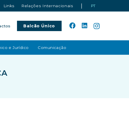
|
Links
Relações Internacionais
PT
Balcão Único
actos
ico e Jurídico
Comunicação
CA