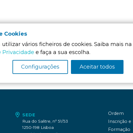
de Cookies
utilizar vários ficheiros de cookies. Saiba mais na
Membro Funda
da:
e Privacidade
e faça a sua escolha.
Configurações
Aceitar todos
Ordem
SEDE
Rua do Salitre, nº 51/53
Inscrição e
1250-198 Lisboa
Formação