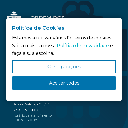
Política de Cookies
Estamos a utilizar vários ficheiros de cookies.
Saiba mais na nossa
Política de Privacidade
e
faça a sua escolha.
Siga-nos:
Configurações
Política de privacidade
Política de Cookies
Aceitar todos
Definição de Cookies
SEDE
Rua do Salitre, nº 51/53
1250-198 Lisboa
Horário de atendimento:
9.00h | 18.00h