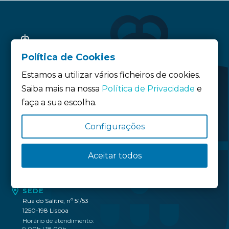
Política de Cookies
Estamos a utilizar vários ficheiros de cookies.
Saiba mais na nossa
Política de Privacidade
e
faça a sua escolha.
Siga-nos:
Configurações
Política de privacidade
Aceitar todos
Política de Cookies
Definição de Cookies
SEDE
Rua do Salitre, nº 51/53
1250-198 Lisboa
Horário de atendimento:
9.00h | 18.00h