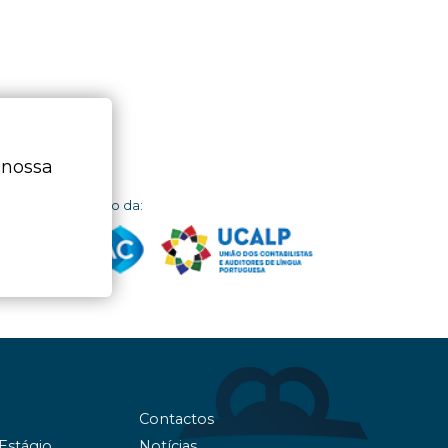
 nossa
dor
Membro da:
Contactos
 Estágio
Notícias