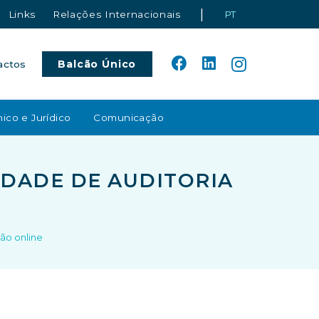
|
Links
Relações Internacionais
PT
Balcão Único
actos
ico e Jurídico
Comunicação
IDADE DE AUDITORIA
ão online