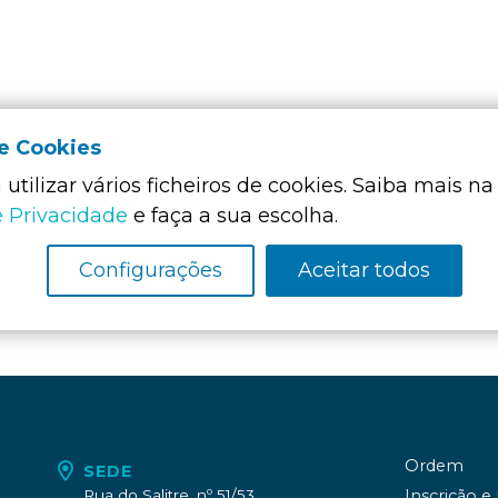
de Cookies
utilizar vários ficheiros de cookies. Saiba mais na
Membro Funda
e Privacidade
e faça a sua escolha.
da:
Configurações
Aceitar todos
Ordem
SEDE
Rua do Salitre, nº 51/53
Inscrição e