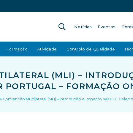
Notícias
Eventos
Cont
Formação
Atividade
Controlo de Qualidade
Técn
ILATERAL (MLI) – INTRODU
R PORTUGAL – FORMAÇÃO O
A Convenção Multilateral (MLI) – Introdução e Impacto nas CDT Celeb