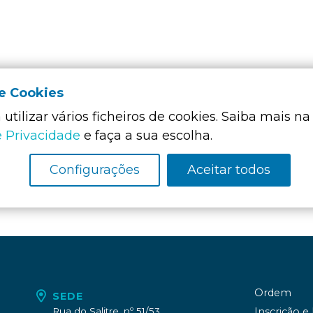
de Cookies
utilizar vários ficheiros de cookies. Saiba mais na
Membro Funda
e Privacidade
e faça a sua escolha.
da:
Configurações
Aceitar todos
Ordem
SEDE
Rua do Salitre, nº 51/53
Inscrição e