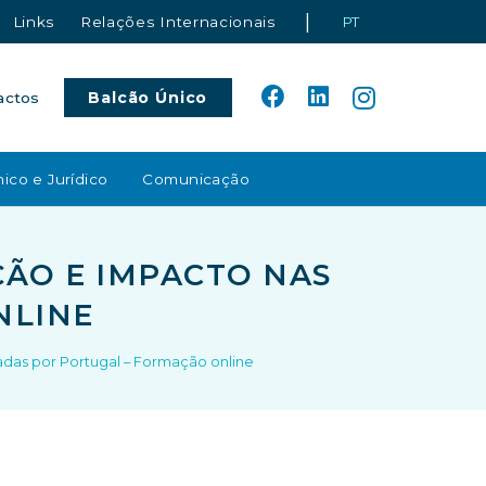
|
Links
Relações Internacionais
PT
Balcão Único
actos
ico e Jurídico
Comunicação
ÇÃO E IMPACTO NAS
NLINE
radas por Portugal – Formação online