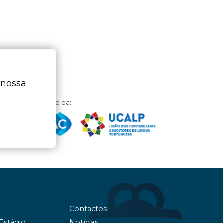
 nossa
dor
Membro da:
Contactos
 Estágio
Notícias