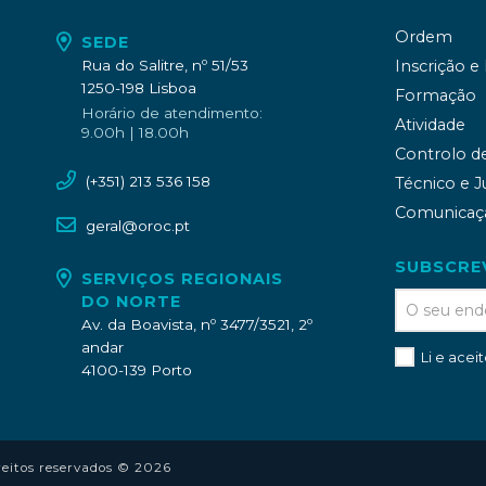
Ordem
SEDE
Rua do Salitre, nº 51/53
Inscrição e
1250-198 Lisboa
Formação
Horário de atendimento:
Atividade
9.00h | 18.00h
Controlo d
(+351) 213 536 158
Técnico e J
Comunicaç
geral@oroc.pt
SUBSCRE
SERVIÇOS REGIONAIS
DO NORTE
Av. da Boavista, nº 3477/3521, 2º
andar
Li e acei
4100-139 Porto
reitos reservados © 2026