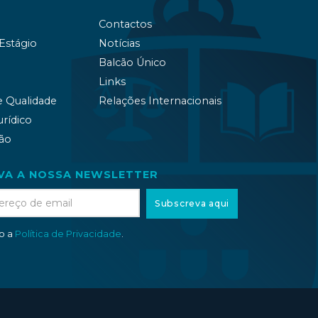
Contactos
 Estágio
Notícias
Balcão Único
Links
e Qualidade
Relações Internacionais
urídico
ão
VA A NOSSA NEWSLETTER
Subscreva aqui
to a
Política de Privacidade
.