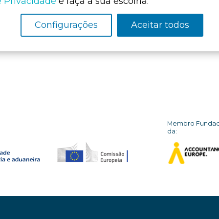
e Privacidade
e faça a sua escolha.
Configurações
Aceitar todos
Membro Funda
da: