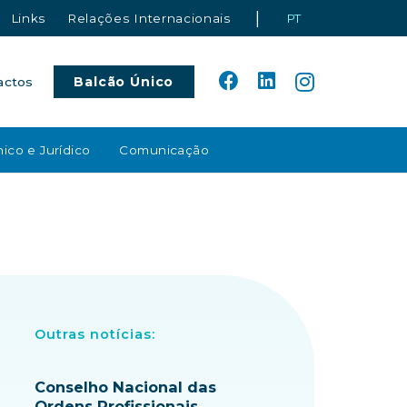
|
Links
Relações Internacionais
PT
Balcão Único
actos
ico e Jurídico
Comunicação
Outras notícias:
Conselho Nacional das
Ordens Profissionais