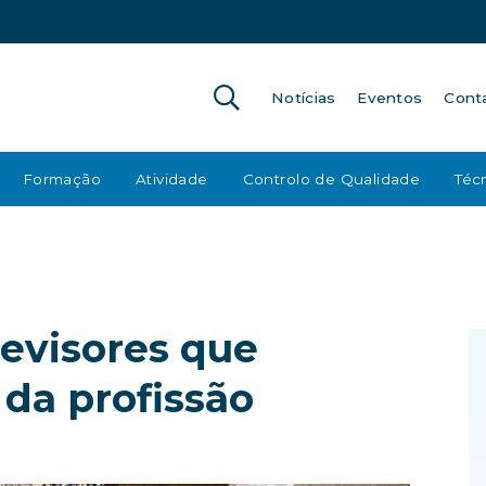
Notícias
Eventos
Cont
Formação
Atividade
Controlo de Qualidade
Técn
evisores que
 da profissão