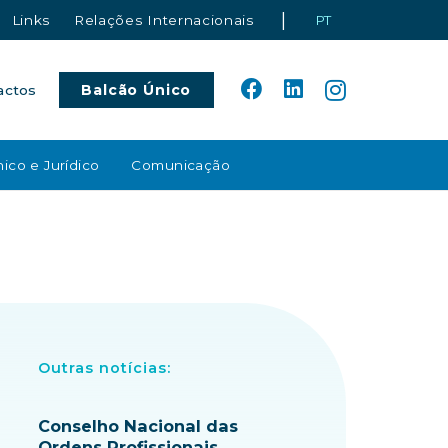
|
Links
Relações Internacionais
PT
Balcão Único
actos
ico e Jurídico
Comunicação
Outras notícias:
Conselho Nacional das
Ordens Profissionais