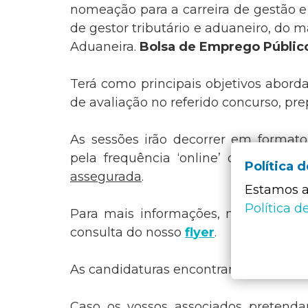
nomeação para a carreira de gestão e 
de gestor tributário e aduaneiro, do 
Aduaneira.
Bolsa de Emprego Públic
Terá como principais objetivos aborda
de avaliação no referido concurso, p
As sessões irão decorrer em formato
pela frequência ‘online’ ou presenci
Política 
assegurada
.
Estamos a 
Política d
Para mais informações, nomeadamen
consulta do nosso
f
lyer
.
As candidaturas encontram-se aberta
Caso os vossos associados pretenda