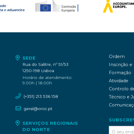
Ordem
SEDE
Rua do Salitre, nº 51/53
Inscrição e
1250-198 Lisboa
Formação
Horário de atendimento:
Atividade
9.00h | 18.00h
Controlo d
(+351) 213 536 158
Técnico e J
Comunicaç
geral@oroc.pt
SUBSCRE
SERVIÇOS REGIONAIS
DO NORTE