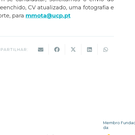
enchido, CV atualizado, uma fotografia e
orte, para
mmota@ucp.pt
PARTILHAR:
Membro Funda
da: