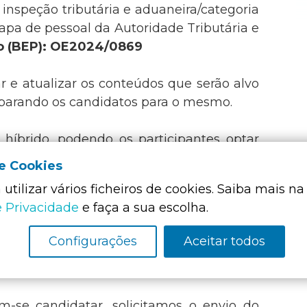
inspeção tributária e aduaneira/categoria
mapa de pessoal da Autoridade Tributária e
o (BEP): OE2024/0869
r e atualizar os conteúdos que serão alvo
reparando os candidatos para o mesmo.
 híbrido, podendo os participantes optar
al nas nossas instalações,
sem gravação
de Cookies
utilizar vários ficheiros de cookies. Saiba mais na
e Privacidade
e faça a sua escolha.
te o plano de estudo, sugerimos que a
Configurações
Aceitar todos
s até
9 de agosto
.
m-se candidatar, solicitamos o envio do