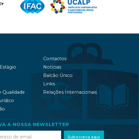
Contactos
 Estágio
Notícias
Balcão Único
Links
e Qualidade
Relações Internacionais
urídico
ão
VA A NOSSA NEWSLETTER
Subscreva aqui