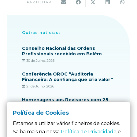
PARTILHAR:
Outras notícias:
Conselho Nacional das Ordens
Profissionais recebido em Belém
30 de Julho, 2026
Conferência OROC “Auditoria
Financeira: A confiança que cria valor”
21 de Julho, 2026
Homenagens aos Revisores com 25
anos de profissão
Política de Cookies
2 de Junho, 2026
Estamos a utilizar vários ficheiros de cookies.
Ordem dos Revisores Oficiais de
Contas apresenta contributos
Saiba mais na nossa
Política de Privacidade
e
técnicos à Comissão da Reforma do