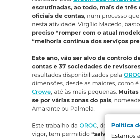
escrutinadas, ao todo, mais de três
oficiais de contas
, num processo que
nesta atividade. Virgílio Macedo, bast
preciso “romper com o atual modelo”
“melhoria contínua dos serviços pre
Este ano, vão ser alvo de controlo d
contas
e
37 sociedades de revisores
resultados disponibilizados pela
ORO
dimensões, desde as maiores, como é 
Crowe
,
até às mais pequenas.
Muitas
se por várias zonas do país
, nomeada
Amarante ou Palmela.
Política 
Este trabalho da
OROC
, de verificaçã
vigor, tem permitido
“salvaguardar a
Estamos a 