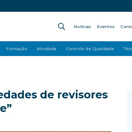
Notícias
Eventos
Cont
Formação
Atividade
Controlo de Qualidade
Técn
edades de revisores
e”