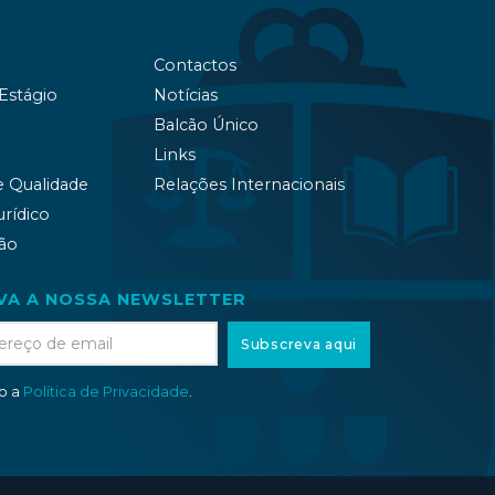
Contactos
 Estágio
Notícias
Balcão Único
Links
e Qualidade
Relações Internacionais
urídico
ão
VA A NOSSA NEWSLETTER
Subscreva aqui
to a
Política de Privacidade
.