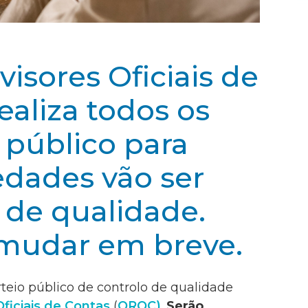
isores Oficiais de
ealiza todos os
 público para
edades vão ser
 de qualidade.
mudar em breve.
rteio público de controlo de qualidade
ficiais de Contas
(
OROC)
.
Serão