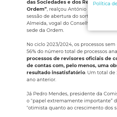
das Sociedades e dos Revisores Ofi
Política d
Ordem”
, realçou António Martins, vi
sessão de abertura do sorteio públic
Almeida, vogal do Conselho de admin
sede da Ordem.
No ciclo 2023/2024, os processos sem 
56% do número total de processos ana
processos de revisores oficiais de c
de contas com, pelo menos, uma obs
resultado insatisfatório
. Um total de
ano anterior.
Já Pedro Mendes, presidente da Comi
o “papel extremamente importante” do
“otimista quanto ao crescimento dos se