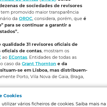
 dezenas de sociedades de revisores
 tem promovido maior transparência
onário da
OROC
, considera, porém, que
é
 para se continuar a garantir a
stados”.
e qualidade
31 revisores oficiais de
 oficiais de contas
, mostram os
C
ao
EContas
. Entidades de todas as
o caso da
Grant Thornton
e da
 situam-se em Lisboa, mas distribuem-
mente Porto, Vila Nova de Gaia, Braga,
de Cookies
o da aplicação das normas de auditoria em
 qualidade e transparência dos serviços
utilizar vários ficheiros de cookies. Saiba mais na