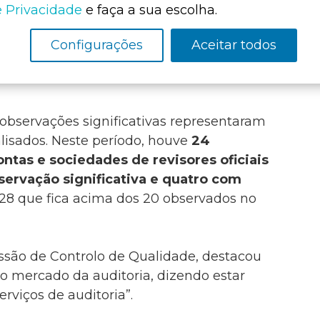
ciais de Contas que fazem parte da
e Privacidade
e faça a sua escolha.
ce-presidente do Tribunal de Contas, na
o que contou igualmente com José Miguel
Configurações
Aceitar todos
istração da
CMVM
, no Palacete do Salitre,
observações significativas representaram
lisados. Neste período, houve
24
ontas e sociedades de revisores oficiais
ervação significativa e quatro com
 28 que fica acima dos 20 observados no
ssão de Controlo de Qualidade, destacou
 mercado da auditoria, dizendo estar
rviços de auditoria”.