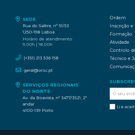
Ordem
SEDE
Rua do Salitre, nº 51/53
Inscrição e
1250-198 Lisboa
Formação
Horário de atendimento:
Atividade
9.00h | 18.00h
Controlo d
(+351) 213 536 158
Técnico e J
Comunicaç
geral@oroc.pt
SUBSCRE
SERVIÇOS REGIONAIS
DO NORTE
Av. da Boavista, nº 3477/3521, 2º
andar
Li e acei
4100-139 Porto