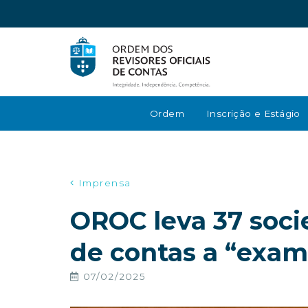
Ordem
Inscrição e Estágio
Imprensa
OROC leva 37 soci
de contas a “exam
07/02/2025