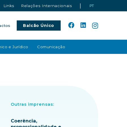
|
Links
Relações Internacionais
PT
Balcão Único
actos
ico e Jurídico
Comunicação
Outras imprensas:
Coerência,
proporcionalidade e