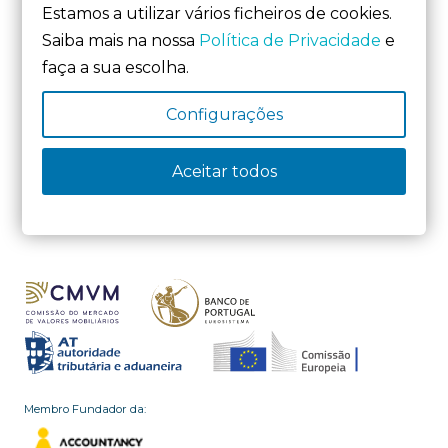
Estamos a utilizar vários ficheiros de cookies.
7
8
9
10
…
13
Saiba mais na nossa
Política de Privacidade
e
faça a sua escolha.
Configurações
Aceitar todos
Membro Fundador da: