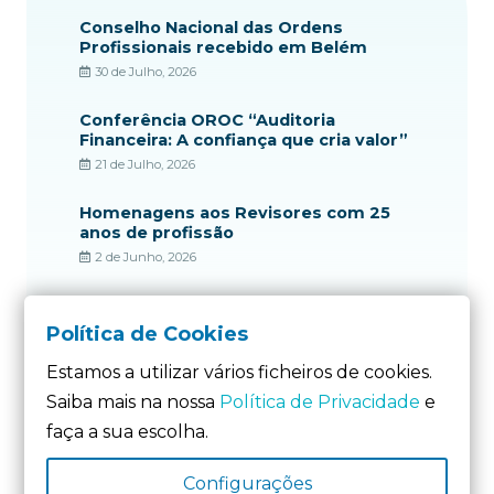
Conselho Nacional das Ordens
Profissionais recebido em Belém
30 de Julho, 2026
Conferência OROC “Auditoria
Financeira: A confiança que cria valor”
21 de Julho, 2026
Homenagens aos Revisores com 25
anos de profissão
2 de Junho, 2026
Ordem dos Revisores Oficiais de
Contas apresenta contributos
Política de Cookies
técnicos à Comissão da Reforma do
Estado e Poder Local
Estamos a utilizar vários ficheiros de cookies.
22 de Maio, 2026
Saiba mais na nossa
Política de Privacidade
e
faça a sua escolha.
Configurações