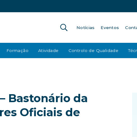
Notícias
Eventos
Cont
Formação
Atividade
Controlo de Qualidade
Técn
– Bastonário da
es Oficiais de