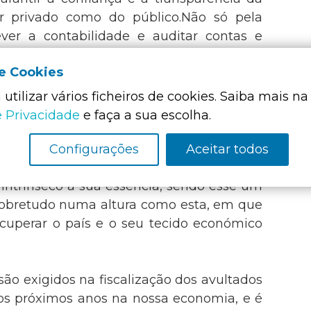
or privado como do público.Não só pela
ver a contabilidade e auditar contas e
ções públicas e privadas, como pela
de Cookies
ão legal dessas mesmas contas. Com
um papel essencialna fiscalização da
utilizar vários ficheiros de cookies. Saiba mais na
 com as entidades públicas, no sentido de
e Privacidade
e faça a sua escolha.
icação.
Configurações
Aceitar todos
visores Oficiais de Contas com a
 intrínseco à sua essência, sendo esse um
 sobretudo numa altura como esta, em que
cuperar o país e o seu tecido económico
são exigidos na fiscalização dos avultados
nos próximos anos na nossa economia, e é