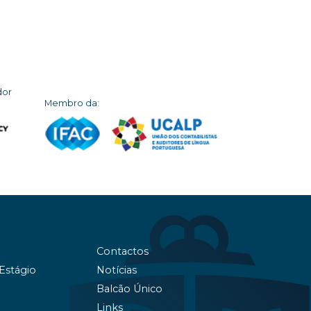
dor
Membro da:
Contactos
 Estágio
Notícias
Balcão Único
Links