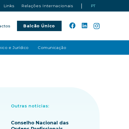
|
Links
Relações Internacionais
PT
Balcão Único
actos
ico e Jurídico
Comunicação
Outras notícias:
Conselho Nacional das
Ordens Profissionais