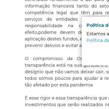
informação financeira tanto do set
competência legal que têm para re
serviços de entidades e organiza
Política 
responsabilidade na certificaç
efeito,podeme devem desempenhar 
Estamos a 
aplicação destes fundos, em conjunto
Política d
prevenir desvios e evitar a sua má apl
O compromisso da Ordem dos Re
transparência está na sua génese e é
desígnio que não vamos deixar cair,
todos somos poucos para ajudar a re
tão afetado por esta pandemia.
É esse rigor e essa transparência que 
investimentos que serão realizados 