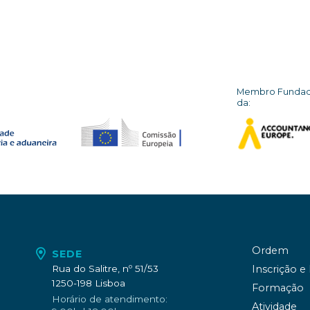
Membro Funda
da:
Ordem
SEDE
Rua do Salitre, nº 51/53
Inscrição e
1250-198 Lisboa
Formação
Horário de atendimento:
Atividade