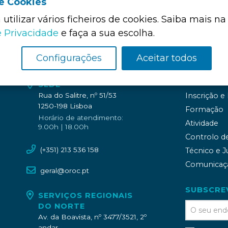
de Cookies
utilizar vários ficheiros de cookies. Saiba mais na
e Privacidade
e faça a sua escolha.
Configurações
Aceitar todos
Ordem
SEDE
Rua do Salitre, nº 51/53
Inscrição e
1250-198 Lisboa
Formação
Horário de atendimento:
Atividade
9.00h | 18.00h
Controlo d
(+351) 213 536 158
Técnico e J
Comunicaç
geral@oroc.pt
SUBSCRE
SERVIÇOS REGIONAIS
DO NORTE
Av. da Boavista, nº 3477/3521, 2º
andar