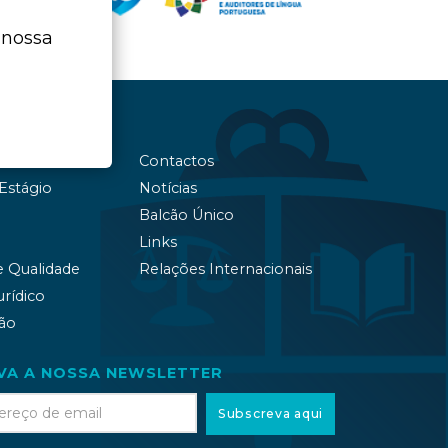
 nossa
Contactos
 Estágio
Notícias
Balcão Único
Links
e Qualidade
Relações Internacionais
urídico
ão
VA A NOSSA NEWSLETTER
Subscreva aqui